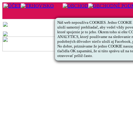
Náš web nepoužíva COOKIES. Jedno COOKIE s 
uloží samotný prehliadač, aby vedel vždy pov
ktoré spojenie je to jeho. Okrem toho si ešte
ANALYTICS, ktorý používame na sledovanie ná
podobných dôvodov niečo uloží aj Facebook, pr
No dobre, priznávame že jedno COOKIE naozaj v
tlačidla OK zapamätá, že si túto správu už na 
otravovať príliž často.