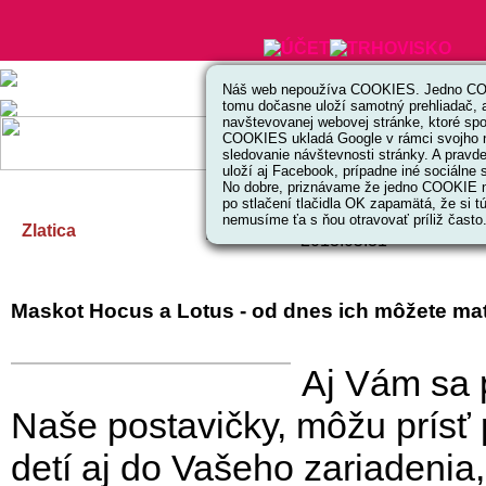
Náš web nepoužíva COOKIES. Jedno COO
tomu dočasne uloží samotný prehliadač, 
navštevovanej webovej stránke, ktoré spoj
COOKIES ukladá Google v rámci svojho 
sledovanie návštevnosti stránky. A prav
uloží aj Facebook, prípadne iné sociálne s
No dobre, priznávame že jedno COOKIE na
po stlačení tlačidla OK zapamätá, že si tú
nemusíme ťa s ňou otravovať príliž často
2013.05.31
Zlatica
2013.05.31
Maskot Hocus a Lotus - od dnes ich môžete mať 
Aj Vám sa 
Naše postavičky, môžu prísť
detí aj do Vašeho zariadenia,