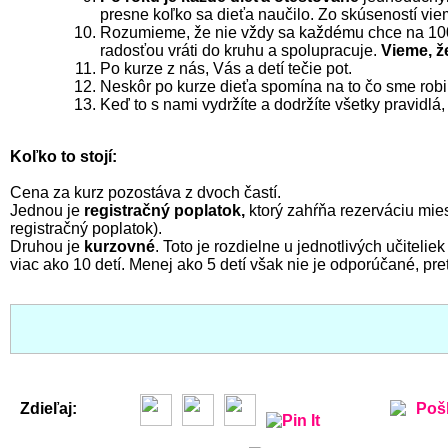
presne koľko sa dieťa naučilo. Zo skúseností vie
Rozumieme, že nie vždy sa každému chce na 10
radosťou vráti do kruhu a spolupracuje.
Vieme, ž
Po kurze z nás, Vás a detí tečie pot.
Neskôr po kurze dieťa spomína na to čo sme robili
Keď to s nami vydržíte a dodržíte všetky pravidlá
Koľko to stojí:
Cena za kurz pozostáva z dvoch častí.
Jednou je
registračný poplatok,
ktorý zahŕňa rezerváciu miest
registračný poplatok).
Druhou je
kurzovné
. Toto je rozdielne u jednotlivých učitel
viac ako 10 detí. Menej ako 5 detí však nie je odporúčané, p
Zdieľaj:
Pošl