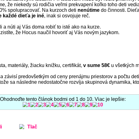
me, že niekedy sú rodičia veľmi prekvapení koľko toho deti vedia
0% spolupracovať. Na kurzoch deti
nenútime
do činnosti. Die
e každé dieťa je iné
, inak si osvojuje reč.
 a núti aj Vás doma robiť to isté ako na kurze.
, zistíte, že Hocus naučil hovoriť aj Vás novým jazykom.
a, materiály, žiacku knižku, certifikát,
v sume 58€
u všetkých m
iek a závisí predovšetkým od ceny prenájmu priestorov a počtu d
retože sa následne nedostatočne rozvíja skupinová dynamika, kt
Ohodnoďte tento článok bodmi od 1 do 10. Viac je lepšie:
i
Tlač