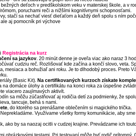
bežných deťoch v predškolskom veku v materskej škole, a v rod
rómom, poruchami reči a nižšími kognitívnymi schopnosťami.
 vy, stačí sa nechať viesť dieťaťom a každý deň spolu s ním po
, ale aj pomocník pri výchove
ti
Registrácia na kurz
čení sa jazykov
. 20 minút denne je oveľa viac ako naraz 3 h
počúvať cudziu reč. Rozlišovať kde začína a končí slovo, veta. S
dňa, mesiaca a bohužiaľ ani roku. Je to dlhodobý proces. Pret
yku.
riály (Basic Kit).
Na certifikovaných kurzoch získate kompl
ka na domáce úlohy a certifikátu na konci roka za úspešne zvlád
te viacero zaujímavých aktivít.
odín sa môžu zúčastňovať aj rodičia detí za podmienky, že spol
ieva, tancuje, behá s nami.
ete
, do ktorého sa prenášame oblečením si magického trička.
. Neprekladáme. Využívame všetky formy komunikácie, aby sme di
, ako by sa naozaj ocitli v cudzej krajine. Prevádzame ich touto
 obrázkovými testami. Pri testovaní môže byť rodič prítomný. 