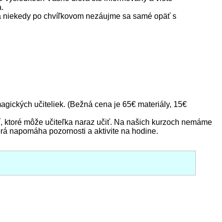
.
ťa niekedy po chvíľkovom nezáujme sa samé opäť s
agických učiteliek. (Bežná cena je 65€ materiály, 15€
etí, ktoré môže učiteľka naraz učiť. Na našich kurzoch nemáme
orá napomáha pozornosti a aktivite na hodine.