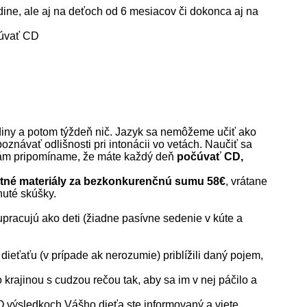
ine, ale aj na deťoch od 6 mesiacov či dokonca aj na
čúvať CD
odiny a potom týždeň nič. Jazyk sa nemôžeme učiť ako
poznávať odlišnosti pri intonácii vo vetách. Naučiť sa
o Vám pripomíname, že máte každý deň
počúvať CD,
etné materiály za bezkonkurenčnú sumu 58€
, vrátane
nuté skúšky.
upracujú ako deti (žiadne pasívne sedenie v kúte a
eťaťu (v prípade ak nerozumie) priblížili daný pojem,
 krajinou s cudzou rečou tak, aby sa im v nej páčilo a
O výsledkoch Vášho dieťa ste informovaný a viete