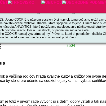
. Jedno COOKIE s názvom sessionID si napriek tomu dočasne uloží samot
ve navštevovanej webovej stránke, ktoré spojenie je to jeho. Okrem toho si
ktívna. Už od začiatku dcéra používala angličtinu v každodennej
ho nástroja ANALYTICS, ktorý používame na sledovanie návštevnosti stránky
h dôvodov niečo uloží aj Facebook, prípadne iné sociálne siete.
no COOKIE naozaj vytvoríme aj my. Práve to, ktoré si po stlačení tlačidla 
liadači videl a nemusíme ťa s ňou otravovať príliž často.
0
2504
0
tus
rok a väčšina rodičov hľadá kvalitné kurzy a krúžky pre svoje 
ečo by ste si pre učenie sa cudzieho jazyka mali vybrať certifi
 je totiž v prvom rade vytvoriť si s deťmi dobrý vzťah a tak na
cho - oni sa zabávajú a popri tom sa niečo naučia