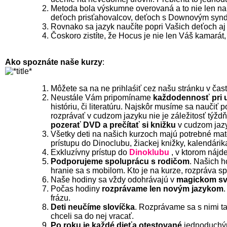
Metoda bola výskumne overovaná a to nie len na 
deťoch prisťahovalcov, deťoch s Downovým synd
Rovnako sa jazyk naučíte popri Vašich deťoch aj
Čoskoro zistíte, že Hocus je nie len Váš kamarát
Ako spoznáte naše kurzy
:
Môžete sa na ne prihlaśiť cez našu stránku v čas
Neustále Vám pripomíname
každodennosť pri u
históriu, či literatúru. Najskôr musíme sa naučiť 
rozprávať v cudzom jazyku nie je záležitosť týž
pozerať DVD a prečítať si knižku
v cudzom jaz
Všetky deti na našich kurzoch majú potrebné mate
prístupu do Dinoclubu, žiackej knižky, kalendári
Exkluzívny prístup do
Dinoklubu
, v ktorom nájde
Podporujeme spoluprácu s rodičom
. Našich h
hranie sa s mobilom. Kto je na kurze, rozpráva sp
Naše hodiny sa vždy odohrávajú v
magickom sv
Počas hodiny
rozprávame len novým jazykom
frázu.
Deti neučíme slovíčka
. Rozprávame sa s nimi tak
chceli sa do nej vracať.
Po roku je každé dieťa otestované
jednoduchými