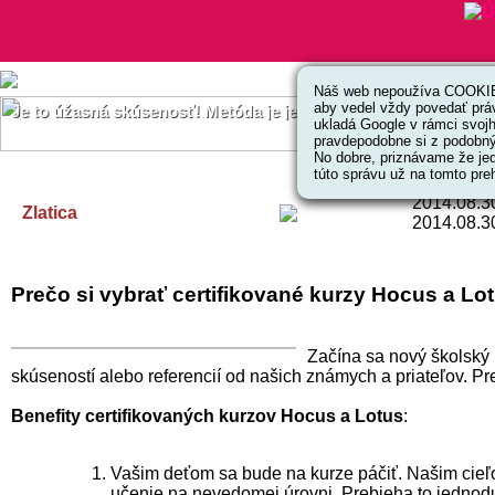
Náš web nepoužíva COOKIES
aby vedel vždy povedať prá
Je to úžasná skúsenosť! Metóda je jednoduchá, kreatívna a efe
ukladá Google v rámci svoj
pravdepodobne si z podobnýc
No dobre, priznávame že jed
túto správu už na tomto preh
2014.08.3
Zlatica
2014.08.3
Prečo si vybrať certifikované kurzy Hocus a Lo
Začína sa nový školský 
skúseností alebo referencií od našich známych a priateľov. Pr
Benefity certifikovaných kurzov Hocus a Lotus
:
Vašim deťom sa bude na kurze páčiť. Našim cieľom
učenie na nevedomej úrovni. Prebieha to jednodu