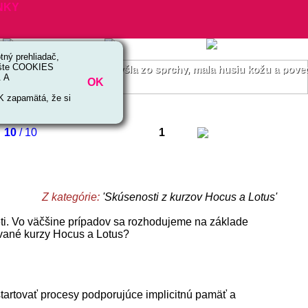
ný prehliadač,
 ešte COOKIES
 reči. Jedného dňa, keď vyšla zo sprchy, mala husiu kožu a pove
. A
OK
OK zapamätá, že si
10
/ 10
1
Z kategórie:
'Skúsenosti z kurzov Hocus a Lotus'
deti. Vo väčšine prípadov sa rozhodujeme na základe
kované kurzy Hocus a Lotus?
štartovať procesy podporujúce implicitnú pamäť a