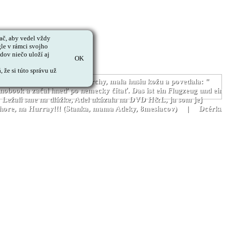
č, aby vedel vždy
le v rámci svojho
ov niečo uloží aj
OK
 že si túto správu už
Jedného dňa, keď vyšla zo sprchy, mala husiu kožu a povedala: "
obook a začal hneď po nemecky čítať. Das ist ein Flugzeug und ein
Ležali sme na dlážke, Adel ukázala na DVD H&L, ja som jej
účky hore, na Hurray!!! (Stanka, mama Adeky, 8mesiacov) | Dcérka