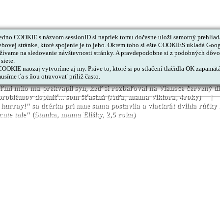
dno COOKIE s názvom sessionID si napriek tomu dočasne uloží samotný prehliada
ovej stránke, ktoré spojenie je to jeho. Okrem toho si ešte COOKIES ukladá Goog
ívame na sledovanie návštevnosti stránky. A pravdepodobne si z podobných dôvod
siete.
OKIE naozaj vytvoríme aj my. Práve to, ktoré si po stlačení tlačidla OK zapamätá,
usíme ťa s ňou otravovať príliž často.
vna. Už od začiatku dcéra používala angličtinu v každodennej reči. 
mi milo ma prekvapil syn, keď si rozbaľoval na Vianoce červený din
z problémov doplniť... som šťastná (Aďa, mama Viktora, 4roky) | 
re, hurray!" sa dcérka pri mne sama postavila a viackrát dvihla r
 cute tale" (Stanka, mama Elišky, 2,5 roka)