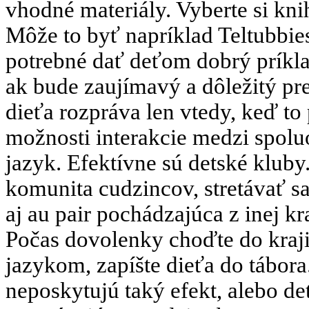
vhodné materiály. Vyberte si kn
Môže to byť napríklad Teltubbies
potrebné dať deťom dobrý príkla
ak bude zaujímavý a dôležitý pre
dieťa rozpráva len vtedy, keď to
možnosti interakcie medzi spol
jazyk. Efektívne sú detské kluby
komunita cudzincov, stretávať s
aj au pair pochádzajúca z inej kr
Počas dovolenky choďte do kraj
jazykom, zapíšte dieťa do tábora
neposkytujú taký efekt, alebo de