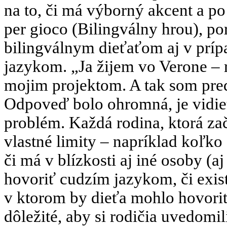
na to, či má výborný akcent a po
per gioco (Bilingválny hrou), po
bilingválnym dieťaťom aj v príp
jazykom. „Ja žijem vo Verone – r
mojim projektom. A tak som pred
Odpoveď bolo ohromná, je vidieť,
problém. Každá rodina, ktorá zač
vlastné limity – napríklad koľko 
či má v blízkosti aj iné osoby (
hovoriť cudzím jazykom, či exist
v ktorom by dieťa mohlo hovoriť
dôležité, aby si rodičia uvedomi