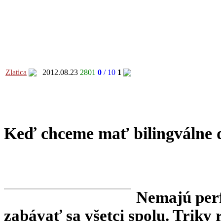
Zlatica
2012.08.23
2801
0
/ 10
1
Keď chceme mať bilingválne d
Nemajú perf
zabávať sa všetci spolu. Triky 