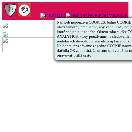
Náš web nepoužíva COOKIES. Jedno COOKIE s 
uloží samotný prehliadač, aby vedel vždy pov
ktoré spojenie je to jeho. Okrem toho si ešte
ANALYTICS, ktorý používame na sledovanie ná
podobných dôvodov niečo uloží aj Facebook, pr
No dobre, priznávame že jedno COOKIE naozaj v
tlačidla OK zapamätá, že si túto správu už na 
otravovať príliž často.