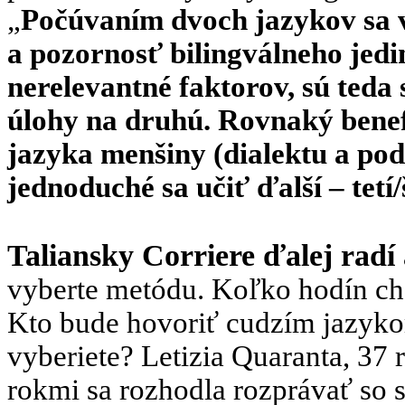
„
Počúvaním dvoch jazykov sa 
a pozornosť bilingválneho jedin
nerelevantné faktorov, sú teda 
úlohy na druhú. Rovnaký benefi
jazyka menšiny (dialektu a pod.
jednoduché sa učiť ďalší – tetí/
Taliansky Corriere ďalej radí
vyberte metódu. Koľko hodín ch
Kto bude hovoriť cudzím jazyko
vyberiete? Letizia Quaranta, 37 
rokmi sa rozhodla rozprávať so 