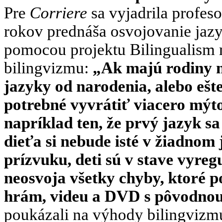
Pre
Corriere
sa vyjadrila profes
rokov prednáša osvojovanie jazy
pomocou projektu Bilingualism 
bilingvizmu:
„Ak majú rodiny 
jazyky od narodenia, alebo ešt
potrebné vyvrátiť viacero mýto
napríklad ten, že prvý jazyk sa
dieťa si nebude isté v žiadnom 
prízvuku, deti sú v stave vyreg
neosvoja všetky chyby, ktoré p
hrám, videu a DVD s pôvodnou
poukázali na výhody bilingvizmu