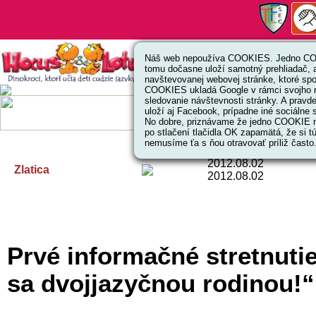
Náš web nepoužíva COOKIES. Jedno COO
tomu dočasne uloží samotný prehliadač, 
navštevovanej webovej stránke, ktoré spoj
COOKIES ukladá Google v rámci svojho 
sledovanie návštevnosti stránky. A prav
uloží aj Facebook, prípadne iné sociálne s
No dobre, priznávame že jedno COOKIE na
po stlačení tlačidla OK zapamätá, že si tú
nemusíme ťa s ňou otravovať príliž často
2012.08.02
Zlatica
2012.08.02
Prvé informačné stretnuti
sa dvojjazyčnou rodinou!“