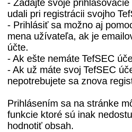
- Zadajte svoje prihlasovacie
udali pri registrácii svojho T
- Prihlásiť sa možno aj pom
mena užívateľa, ak je emailo
účte.
- Ak ešte nemáte TefSEC úče
- Ak už máte svoj TefSEC účet
nepotrebujete sa znova regis
Prihlásením sa na stránke mô
funkcie ktoré sú inak nedos
hodnotiť obsah.