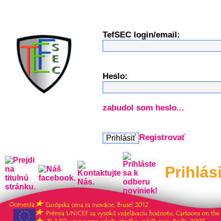
TefSEC login/email:
Heslo:
zabudol som heslo...
Registrovať
Prihlás