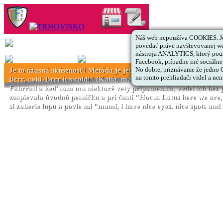
Náš web nepoužíva COOKIES. Je
povedať práve navštevovanej web
nástroja ANALYTICS, ktorý použ
Facebook, prípadne iné sociálne 
No dobre, priznávame že jedno CO
Je to úžasná skúsenosť! Metóda je jednoduchá, kreatívna a efektí
na tomto prehliadači videl a nem
Brrr, cold. Brrr it's cold!" (Katia, mama Denisy, 4 roky) | Veľ
Fahrrad a keď som mu niektoré vety pripomenula, vedel ich be
zaspievala úvodnú pesničku a pri časti "Hocus Lotus here we a
si zoberie lupu a povie mi "mami, i have nice eyes. nice spots and