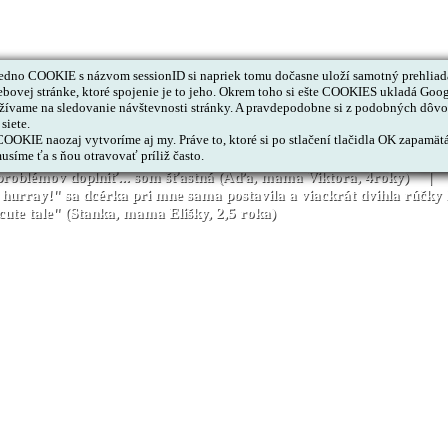
dno COOKIE s názvom sessionID si napriek tomu dočasne uloží samotný prehliada
ovej stránke, ktoré spojenie je to jeho. Okrem toho si ešte COOKIES ukladá Goog
ívame na sledovanie návštevnosti stránky. A pravdepodobne si z podobných dôvod
siete.
OKIE naozaj vytvoríme aj my. Práve to, ktoré si po stlačení tlačidla OK zapamätá,
vna. Už od začiatku dcéra používala angličtinu v každodennej reči. 
usíme ťa s ňou otravovať príliž často.
mi milo ma prekvapil syn, keď si rozbaľoval na Vianoce červený din
z problémov doplniť... som šťastná (Aďa, mama Viktora, 4roky) | 
re, hurray!" sa dcérka pri mne sama postavila a viackrát dvihla r
 cute tale" (Stanka, mama Elišky, 2,5 roka)