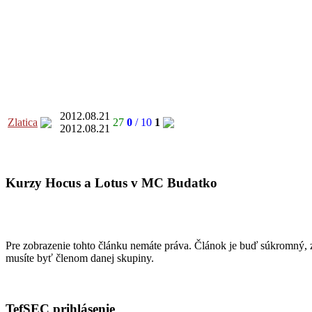
2012.08.21
Zlatica
27
0
/ 10
1
2012.08.21
Kurzy Hocus a Lotus v MC Budatko
Pre zobrazenie tohto článku nemáte práva. Článok je buď súkromný, z
musíte byť členom danej skupiny.
TefSEC prihlásenie