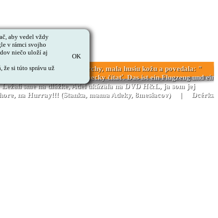
č, aby vedel vždy
le v rámci svojho
ov niečo uloží aj
OK
 že si túto správu už
Jedného dňa, keď vyšla zo sprchy, mala husiu kožu a povedala: "
obook a začal hneď po nemecky čítať. Das ist ein Flugzeug und ein
Ležali sme na dlážke, Adel ukázala na DVD H&L, ja som jej
účky hore, na Hurray!!! (Stanka, mama Adeky, 8mesiacov) | Dcérka