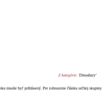
Z kategórie:
'Dinodiary'
ku musíte byť prihlásený. Pre zobrazenie článku určitej skupiny