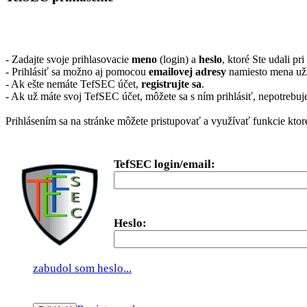
- Zadajte svoje prihlasovacie
meno
(login) a
heslo
, ktoré Ste udali pr
- Prihlásiť sa možno aj pomocou
emailovej adresy
namiesto mena užív
- Ak ešte nemáte TefSEC účet,
registrujte sa
.
- Ak už máte svoj TefSEC účet, môžete sa s ním prihlásiť, nepotrebuje
Prihlásením sa na stránke môžete pristupovať a využívať funkcie kto
TefSEC login/email:
Heslo:
zabudol som heslo...