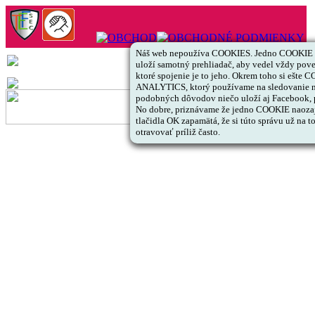
Náš web nepoužíva COOKIES. Jedno COOKIE s 
uloží samotný prehliadač, aby vedel vždy pov
ktoré spojenie je to jeho. Okrem toho si ešte
ANALYTICS, ktorý používame na sledovanie ná
podobných dôvodov niečo uloží aj Facebook, pr
No dobre, priznávame že jedno COOKIE naozaj v
tlačidla OK zapamätá, že si túto správu už na 
otravovať príliž často.