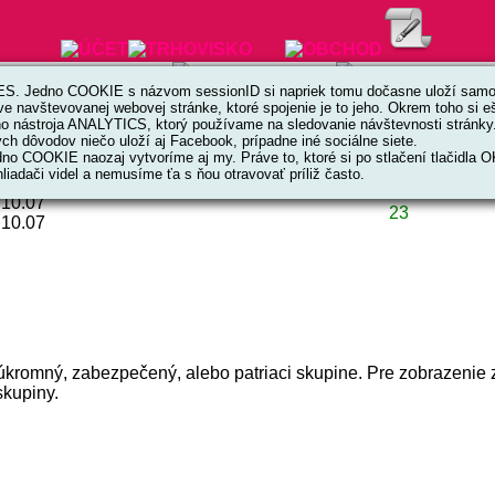
. Jedno COOKIE s názvom sessionID si napriek tomu dočasne uloží samot
ve navštevovanej webovej stránke, ktoré spojenie je to jeho. Okrem toho si
ktívna. Už od začiatku dcéra používala angličtinu v každodennej
ho nástroja ANALYTICS, ktorý používame na sledovanie návštevnosti stránky
h dôvodov niečo uloží aj Facebook, prípadne iné sociálne siete.
no COOKIE naozaj vytvoríme aj my. Práve to, ktoré si po stlačení tlačidla 
liadači videl a nemusíme ťa s ňou otravovať príliž často.
.10.07
23
.10.07
úkromný, zabezpečený, alebo patriaci skupine. Pre zobrazenie
skupiny.