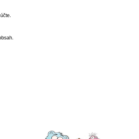
účte.
obsah.