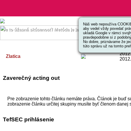
Náš web nepoužíva COOKIES
aby vedel vždy povedať prá
Je to úžasná skúsenosť! Metóda je jednoduchá, kreatívna a efe
ukladá Google v rámci svoj
pravdepodobne si z podobnýc
No dobre, priznávame že jed
túto správu už na tomto preh
2012
Zlatica
2012
Zaverečný acting out
Pre zobrazenie tohto článku nemáte práva. Článok je buď s
zobrazenie článku určitej skupiny musíte byť členom danej 
TefSEC prihlásenie