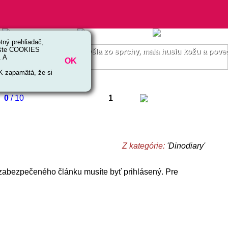
ný prehliadač,
 ešte COOKIES
 reči. Jedného dňa, keď vyšla zo sprchy, mala husiu kožu a pove
. A
OK
OK zapamätá, že si
0
/ 10
1
Z kategórie:
'Dinodiary'
 zabezpečeného článku musíte byť prihlásený. Pre