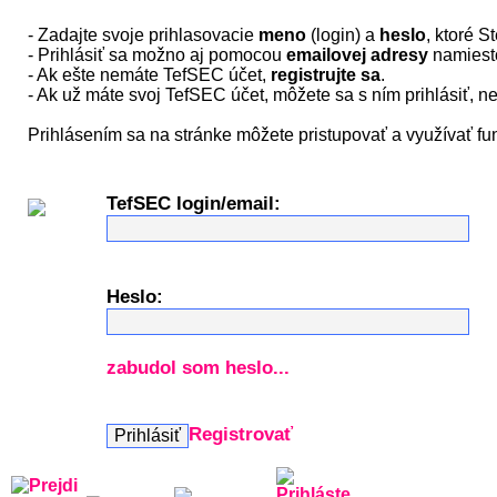
- Zadajte svoje prihlasovacie
meno
(login) a
heslo
, ktoré S
- Prihlásiť sa možno aj pomocou
emailovej adresy
namiesto
- Ak ešte nemáte TefSEC účet,
registrujte sa
.
- Ak už máte svoj TefSEC účet, môžete sa s ním prihlásiť, n
Prihlásením sa na stránke môžete pristupovať a využívať f
TefSEC login/email:
Heslo:
zabudol som heslo...
Registrovať