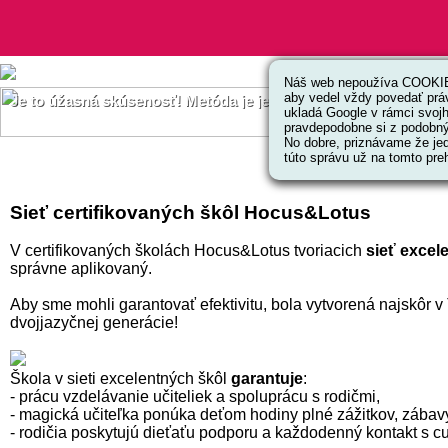
Náš web nepoužíva COOKIES
aby vedel vždy povedať prá
Je to úžasná skúsenosť! Metóda je jednoduchá, kreatívna a efe
ukladá Google v rámci svoj
pravdepodobne si z podobnýc
No dobre, priznávame že jed
túto správu už na tomto preh
Sieť certifikovaných škôl Hocus&Lotus
V certifikovaných školách Hocus&Lotus tvoriacich
sieť excel
správne aplikovaný.
Aby sme mohli garantovať efektivitu, bola vytvorená najskôr v
dvojjazyčnej generácie!
Škola v sieti excelentných škôl
garantuje
:
- prácu vzdelávanie učiteliek a spoluprácu s rodičmi,
- magická učiteľka ponúka deťom hodiny plné zážitkov, zábavy
- rodičia poskytujú dieťaťu podporu a každodenný kontakt 