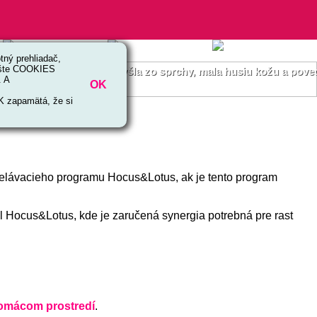
ný prehliadač,
 ešte COOKIES
 reči. Jedného dňa, keď vyšla zo sprchy, mala husiu kožu a pove
. A
OK
OK zapamätá, že si
delávacieho programu Hocus&Lotus, ak je tento program
ôl Hocus&Lotus, kde je zaručená synergia potrebná pre rast
omácom prostredí
.