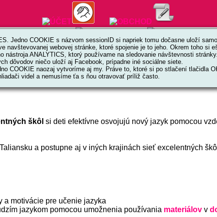
. Jedno COOKIE s názvom sessionID si napriek tomu dočasne uloží samot
ve navštevovanej webovej stránke, ktoré spojenie je to jeho. Okrem toho si
ktívna. Už od začiatku dcéra používala angličtinu v každodennej
ho nástroja ANALYTICS, ktorý používame na sledovanie návštevnosti stránky
h dôvodov niečo uloží aj Facebook, prípadne iné sociálne siete.
no COOKIE naozaj vytvoríme aj my. Práve to, ktoré si po stlačení tlačidla 
liadači videl a nemusíme ťa s ňou otravovať príliž často.
entných škôl
si deti efektívne osvojujú nový jazyk pomocou vz
 Taliansku a postupne aj v iných krajinách sieť excelentných šk
 a motivácie pre učenie jazyka
s cudzím jazykom pomocou umožnenia používania
materiálov
v
d