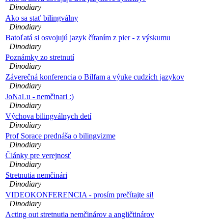
Dinodiary
Ako sa stať bilingválny
Dinodiary
Batoľatá si osvojujú jazyk čítaním z pier - z výskumu
Dinodiary
Poznámky zo stretnutí
Dinodiary
Záverečná konferencia o Bilfam a výuke cudzích jazykov
Dinodiary
JoNaLu - nemčinari :)
Dinodiary
Výchova bilingválnych detí
Dinodiary
Prof Sorace prednáša o bilingvizme
Dinodiary
Články pre verejnosť
Dinodiary
Stretnutia nemčinári
Dinodiary
VIDEOKONFERENCIA - prosím prečítajte si!
Dinodiary
Acting out stretnutia nemčinárov a angličtinárov