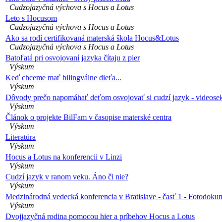
Cudzojazyčná výchova s Hocus a Lotus
Leto s Hocusom
Cudzojazyčná výchova s Hocus a Lotus
Ako sa rodí certifikovaná materská škola Hocus&Lotus
Cudzojazyčná výchova s Hocus a Lotus
Batoľatá pri osvojovaní jazyka čítaju z pier
Výskum
Keď chceme mať bilingválne dieťa...
Výskum
Dôvody prečo napomáhať deťom osvojovať si cudzí jazyk - videose
Výskum
Článok o projekte BilFam v časopise materské centra
Výskum
Literatúra
Výskum
Hocus a Lotus na konferencii v Linzi
Výskum
Cudzí jazyk v ranom veku. Áno či nie?
Výskum
Medzinárodná vedecká konferencia v Bratislave - časť 1 - Fotodoku
Výskum
Dvojjazyčná rodina pomocou hier a príbehov Hocus a Lotus