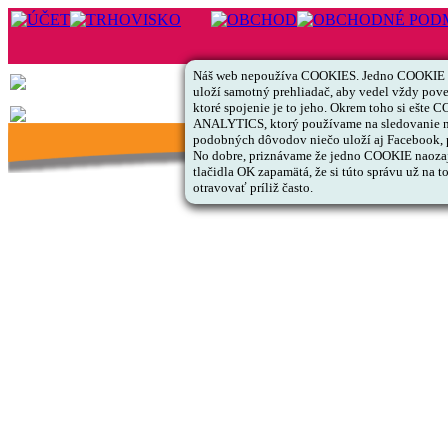
Náš web nepoužíva COOKIES. Jedno COOKIE s 
uloží samotný prehliadač, aby vedel vždy pov
ktoré spojenie je to jeho. Okrem toho si ešte
ANALYTICS, ktorý používame na sledovanie ná
podobných dôvodov niečo uloží aj Facebook, pr
No dobre, priznávame že jedno COOKIE naozaj v
tlačidla OK zapamätá, že si túto správu už na 
otravovať príliž často.