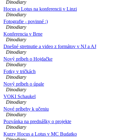
Dinodiary
Hocus a Lotus na konferencii v Linzi
Dinodiary
Fotografie - povinné :)
Dinodiary
Konferencia v Brne
Dinodiary
Dnešné stretnutie a video z formátov v NJ a AJ
Dinodiary
Nový príbeh o Hojdačke
Dinodiary
Fotky v tričkách
Dinodiary
Nový príbeh o úpale
Dinodiary
VOKI Schaukel
Dinodiary
Nové príbehy k učeniu
Dinodiary
Pozvánka na prednášky o projekte
Dinodiary
Kurzy Hocus a Lotus v MC Budatko
Dinodiary