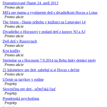
Dramatizované čítanie 24. apríl 2013
Promo akcie
Míľa pre mamu a vystúpenie detí s divadielkom Hocus a Lotus
Promo akcie
The Storm - čítanie príbehu v knižnici na Lietavskej 14
Promo akcie
Divadielko o Hocusovi v podaní detí z kurzov NJ a AJ
Promo akcie
Deň detí v Rusovciach
Promo akcie
Krst knižky
Promo akcie
Stretnime sa s Hocusom 7.9.2014 na Behu linky detskej istoty
Promo akcie
21 kilometrov pre deti, zabehal si aj Hocus s deťmi
Promo akcie
Učenie sa jazykov v rodine
Projekty
Slovenčina pre deti - učiteľská časť
Projekty
Poradenská psychológia
Projekty