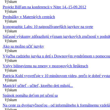
Výskum
Projekt BilFam na konferencii v Nitre 14.-15-09.2012
Výskum
Prednášky v Materských centrách
Výskum
Iconographic Labs: 10 najpoužívanejších jazykov na svete
Výskum
Súčasné výskumy zdôrazňujú význam jazykových zručností v podni
Výskum
Ako sa možno učiť jazyky
Výskum
Výučba cudzieho jazyka u detí s Downovým syndrómom s pomocou 
Výskum
Vplyv bilingvizmu na zmeny v mozogových štrúktrach
Výskum
Patricia Kuhl vysvetľuje v 10 minútovom videu, prečo je dobré vyst
Výskum
Magický učiteľ - učiteľ, ktorého deti milujú...
Výskum
Spánok pomáha deťom pri učení sa
Výskum
Na ceste za dvojjazyčnosťou - od informálneho k formálnemu vzdel
Výskum