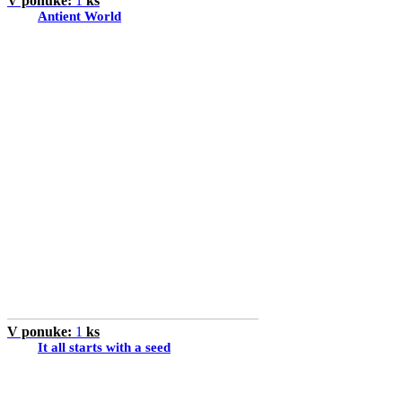
V ponuke:
1
ks
Antient World
V ponuke:
1
ks
It all starts with a seed