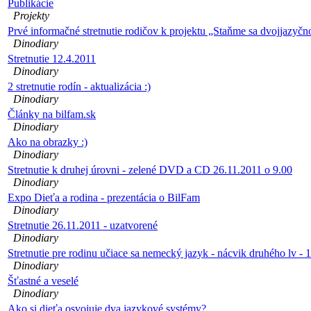
Publikácie
Projekty
Prvé informačné stretnutie rodičov k projektu „Staňme sa dvojjazyčn
Dinodiary
Stretnutie 12.4.2011
Dinodiary
2 stretnutie rodín - aktualizácia :)
Dinodiary
Články na bilfam.sk
Dinodiary
Ako na obrazky :)
Dinodiary
Stretnutie k druhej úrovni - zelené DVD a CD 26.11.2011 o 9.00
Dinodiary
Expo Dieťa a rodina - prezentácia o BilFam
Dinodiary
Stretnutie 26.11.2011 - uzatvorené
Dinodiary
Stretnutie pre rodinu učiace sa nemecký jazyk - nácvik druhého lv - 
Dinodiary
Šťastné a veselé
Dinodiary
Ako si dieťa osvojuje dva jazykové systémy?