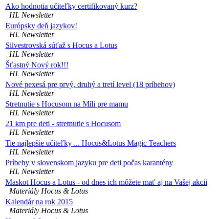
Ako hodnotia učiteľky certifikovaný kurz?
HL Newsletter
Európsky deň jazykov!
HL Newsletter
Silvestrovská súťaž s Hocus a Lotus
HL Newsletter
Šťastný Nový rok!!!
HL Newsletter
Nové pexesá pre prvý, druhý a tretí level (18 príbehov)
HL Newsletter
Stretnutie s Hocusom na Míli pre mamu
HL Newsletter
21 km pre deti - stretnutie s Hocusom
HL Newsletter
Tie najlepšie učiteľky ... Hocus&Lotus Magic Teachers
HL Newsletter
Príbehy v slovenskom jazyku pre deti počas karantény
HL Newsletter
Maskot Hocus a Lotus - od dnes ich môžete mať aj na Vašej akcii
Materiály Hocus & Lotus
Kalendár na rok 2015
Materiály Hocus & Lotus