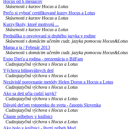
Hocus od 6 mesiacov
Skúsenosti z kurzov Hocus a Lotus
Prečo si vybrať certifikované kurzy Hocus a Lotus
Skúsenosti z kurzov Hocus a Lotus
Kurzy/školy, ktoré motivujú ...
Skúsenosti z kurzov Hocus a Lotus
Prednáška o osvojovaní si druhého jazyka v rodine
Skúsenosti s domácim učením cudz. jazyka pomocou Hocus&Lotus
Mama a ja / Február 2013
Skúsenosti s domácim učením cudz. jazyka pomocou Hocus&Lotus
Expo Dieťa a rodina - prezentácia o BilFam
Cudzojazyčná výchova s Hocus a Lotus
Výchova bilingválnych detí
Cudzojazyčná výchova s Hocus a Lotus
Nezávislé porovnanie metódy Helen Doron a Hocus a Lotus
Cudzojazyčná výchova s Hocus a Lotus
Ako sa deti učia cudzí jazyk?
Cudzojazyčná výchova s Hocus a Lotus
Dávajú deťom vstupenku do sveta - časopis Slovenka
Cudzojazyčná výchova s Hocus a Lotus
Čítanie príbehov v knižnici
Cudzojazyčná výchova s Hocus a Lotus
Ako bolo v knižnici - štvrtý príbeh Mud