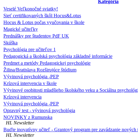
Kategória
Veselé Veľkonočné sviatky!
Sieť certifikovaných škôl Hocus&Lotus
Hocus & Lotus počas vyučovania v škole
Magické učiteľky
Prednášky pre študentov PdF UK
Skúška
Psychológia pre učiteľov 1
Pedagogická a školská psychológia základné informácie
Predmet a metódy Pedagogickej psychológie
Žilina/Bratislava Rozširujúce štúdium
Vývinová psychológia -PEP
Krízová intervencia v škole
Vývinové osobitosti mladšieho školského veku a Sociálna psychológi
Krízová intervencia
Vývinová psychológia -PEP
Opravný test - vývinová psychológia
NOVINKY z Rumunska
HL Newsletter
Buďte inovatívny učiteľ - Grantový program pre zavádzanie nových
HL Newsletter