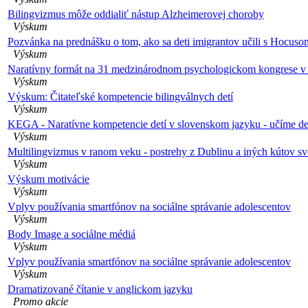
Bilingvizmus môže oddialiť nástup Alzheimerovej choroby
Výskum
Pozvánka na prednášku o tom, ako sa deti imigrantov učili s Hocuso
Výskum
Naratívny formát na 31 medzinárodnom psychologickom kongrese v
Výskum
Výskum: Čitateľské kompetencie bilingválnych detí
Výskum
KEGA - Naratívne kompetencie detí v slovenskom jazyku - učíme de
Výskum
Multilingvizmus v ranom veku - postrehy z Dublinu a iných kútov sv
Výskum
Výskum motivácie
Výskum
Vplyv používania smartfónov na sociálne správanie adolescentov
Výskum
Body Image a sociálne médiá
Výskum
Vplyv používania smartfónov na sociálne správanie adolescentov
Výskum
Dramatizované čítanie v anglickom jazyku
Promo akcie