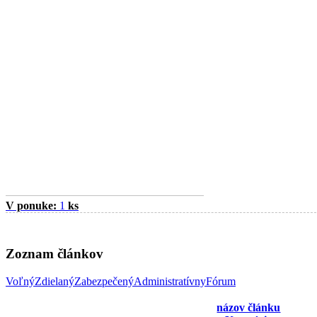
V ponuke:
1
ks
Zoznam článkov
Voľný
Zdielaný
Zabezpečený
Administratívny
Fórum
názov článku