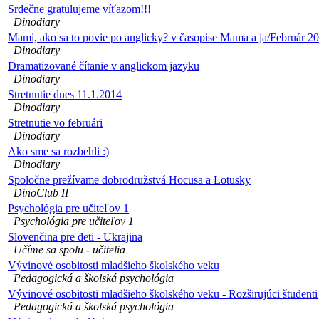
Srdečne gratulujeme víťazom!!!
Dinodiary
Mami, ako sa to povie po anglicky? v časopise Mama a ja/Február 2
Dinodiary
Dramatizované čítanie v anglickom jazyku
Dinodiary
Stretnutie dnes 11.1.2014
Dinodiary
Stretnutie vo februári
Dinodiary
Ako sme sa rozbehli :)
Dinodiary
Spoločne prežívame dobrodružstvá Hocusa a Lotusky
DinoClub II
Psychológia pre učiteľov 1
Psychológia pre učiteľov 1
Slovenčina pre deti - Ukrajina
Učíme sa spolu - učitelia
Vývinové osobitosti mladšieho školského veku
Pedagogická a školská psychológia
Vývinové osobitosti mladšieho školského veku - Rozširujúci študenti
Pedagogická a školská psychológia