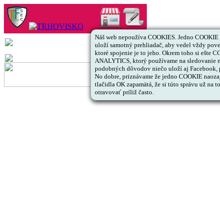
Náš web nepoužíva COOKIES. Jedno COOKIE s 
uloží samotný prehliadač, aby vedel vždy pov
ktoré spojenie je to jeho. Okrem toho si ešte
ANALYTICS, ktorý používame na sledovanie ná
podobných dôvodov niečo uloží aj Facebook, pr
No dobre, priznávame že jedno COOKIE naozaj v
tlačidla OK zapamätá, že si túto správu už na 
otravovať príliž často.