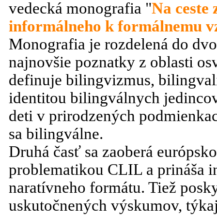
vedecká monografia "
Na ceste 
informálneho k formálnemu v
Monografia je rozdelená do dvoc
najnovšie poznatky z oblasti os
definuje bilingvizmus, bilingval
identitou bilingválnych jedincov
deti v prirodzených podmienkac
sa bilingválne.
Druhá časť sa zaoberá európsko
problematikou CLIL a prináša i
naratívneho formátu. Tiež posky
uskutočnených výskumov, týkajú