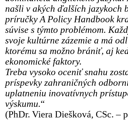
našli v akých ďalších jazykoch b
príručky A Policy Handbook kra
súvise s týmto problémom. Každý
svoje kultúrne zázemie a má odl
ktorému sa možno brániť, aj ke
ekonomické faktory.
Treba vysoko oceniť snahu zost
príspevky zahraničných odborníč
uplatneniu inovatívnych prístupo
výskumu.
“
(PhDr. Viera Diešková, CSc. – 