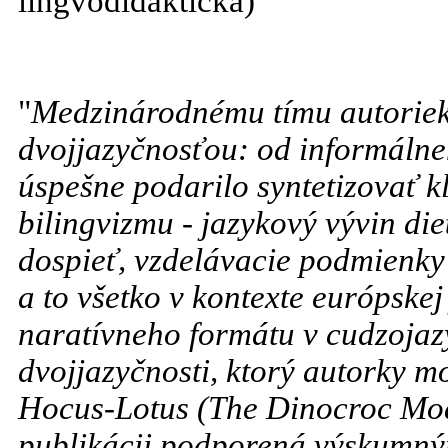
lingvodidaktička)
"
Medzinárodnému tímu autoriek 
dvojjazyčnosťou: od informáln
úspešne podarilo syntetizovať k
bilingvizmu - jazykový vývin di
dospieť, vzdelávacie podmienky
a to všetko v kontexte európskej
naratívneho formátu v cudzojaz
dvojjazyčnosti, ktorý autorky 
Hocus-Lotus (The Dinocroc Mode
publikácii podporená výskumný