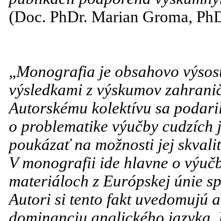
(Doc. PhDr. Marian Groma, PhD.
„
Monografia je obsahovo výsos
výsledkami z výskumov zahranič
Autorskému kolektívu sa podari
o problematike výučby cudzích 
poukázať na možnosti jej skvali
V monografii ide hlavne o výučb
materiáloch z Európskej únie s
Autori si tento fakt uvedomujú a 
dominanciu anglického jazyka. 