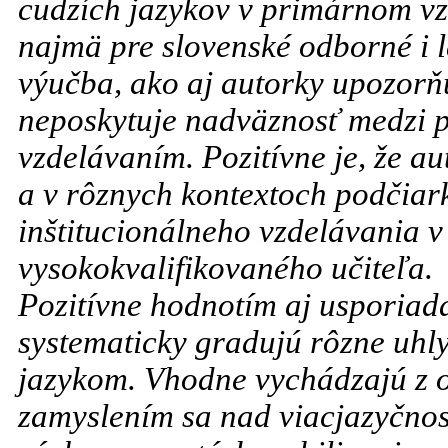
cudzích jazykov v primárnom vz
najmä pre slovenské odborné i la
výučba, ako aj autorky upozorňu
neposkytuje nadväznosť medzi
vzdelávaním. Pozitívne je, že a
a v rôznych kontextoch podčiar
inštitucionálneho vzdelávania v
vysokokvalifikovaného učiteľa.
Pozitívne hodnotím aj usporiad
systematicky gradujú rôzne uhl
jazykom. Vhodne vychádzajú z o
zamyslením sa nad viacjazyčno