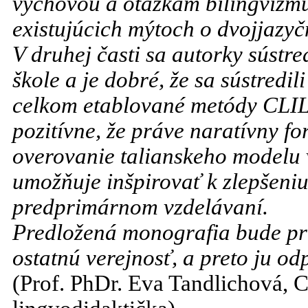
výchovou a otázkam bilingvizmu
existujúcich mýtoch o dvojjazyč
V druhej časti sa autorky sústre
škole a je dobré, že sa sústredil
celkom etablované metódy CLIL
pozitívne, že práve naratívny f
overovanie talianskeho modelu
umožňuje inšpirovať k zlepšeniu
predprimárnom vzdelávaní.
Predložená monografia bude prí
ostatnú verejnosť, a preto ju 
(Prof. PhDr. Eva Tandlichová, C