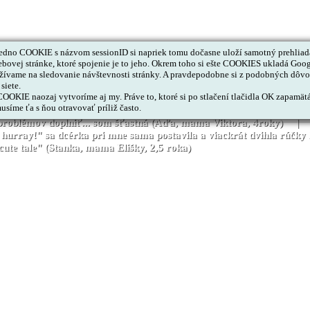
dno COOKIE s názvom sessionID si napriek tomu dočasne uloží samotný prehliada
ovej stránke, ktoré spojenie je to jeho. Okrem toho si ešte COOKIES ukladá Goog
ívame na sledovanie návštevnosti stránky. A pravdepodobne si z podobných dôvod
siete.
OKIE naozaj vytvoríme aj my. Práve to, ktoré si po stlačení tlačidla OK zapamätá,
vna. Už od začiatku dcéra používala angličtinu v každodennej reči. 
usíme ťa s ňou otravovať príliž často.
mi milo ma prekvapil syn, keď si rozbaľoval na Vianoce červený din
z problémov doplniť... som šťastná (Aďa, mama Viktora, 4roky) | 
re, hurray!" sa dcérka pri mne sama postavila a viackrát dvihla r
 cute tale" (Stanka, mama Elišky, 2,5 roka)