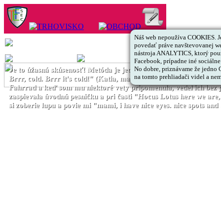
Náš web nepoužíva COOKIES. Je
povedať práve navštevovanej web
nástroja ANALYTICS, ktorý použ
Facebook, prípadne iné sociálne 
No dobre, priznávame že jedno CO
Je to úžasná skúsenosť! Metóda je jednoduchá, kreatívna a efektí
na tomto prehliadači videl a nem
Brrr, cold. Brrr it's cold!" (Katia, mama Denisy, 4 roky) | Veľ
Fahrrad a keď som mu niektoré vety pripomenula, vedel ich be
zaspievala úvodnú pesničku a pri časti "Hocus Lotus here we a
si zoberie lupu a povie mi "mami, i have nice eyes. nice spots and