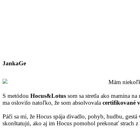
JankaGe
Mám niekoľko
S metódou
Hocus&Lotus
som sa stretla ako mamina na 
ma oslovilo natoľko, že som absolvovala
certifikované 
Páči sa mi, že Hocus spája divadlo, pohyb, hudbu, gestá 
skonštatujú, ako aj im Hocus pomohol prekonať strach z