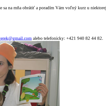
sa na mňa obrátiť a poradím Vám voľný kurz u niektorej
.gerek@gmail.com
alebo telefonicky: +421 940 82 44 82.