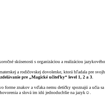
ročné skúsenosti s organizáciou a realizáciou jazykovéh
materskej a rodičovskej dovolenke, ktorá hľadala pre svoj
vzdelávanie pre „Magické učiteľky“ level 1, 2 a 3
.
vo forme znakov a vďaka nemu detičky spoznajú a učia sa a
 hovorenia a slová im idú jednoduchšie na jazyk☺.