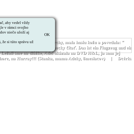
č, aby vedel vždy
le v rámci svojho
ov niečo uloží aj
OK
 že si túto správu už
Jedného dňa, keď vyšla zo sprchy, mala husiu kožu a povedala: "
obook a začal hneď po nemecky čítať. Das ist ein Flugzeug und ein
Ležali sme na dlážke, Adel ukázala na DVD H&L, ja som jej
účky hore, na Hurray!!! (Stanka, mama Adeky, 8mesiacov) | Dcérka